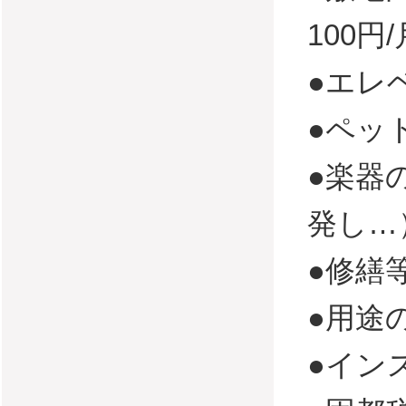
100円/
●エレ
●ペッ
●楽器
発し…
●修繕
●用途
●イン