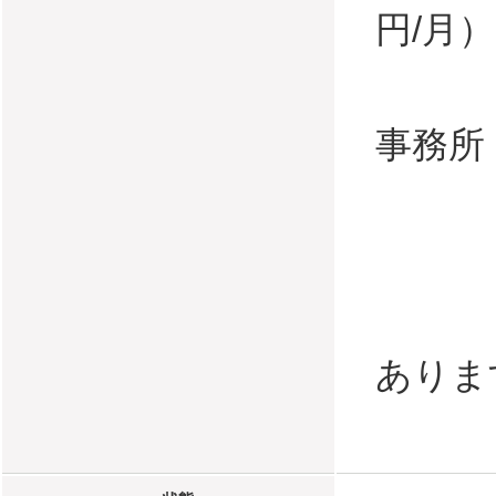
円/月）
・本
事務所
等の
・都
・高
ありま
（発