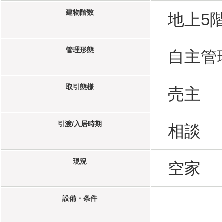
建物階数
地上5
管理形態
自主管
取引態様
売主
引渡/入居時期
相談
現況
空家
設備・条件