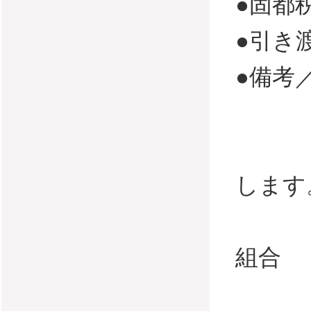
●固都税
●引き
●備考
・司
・設
します
・法
組合
活動